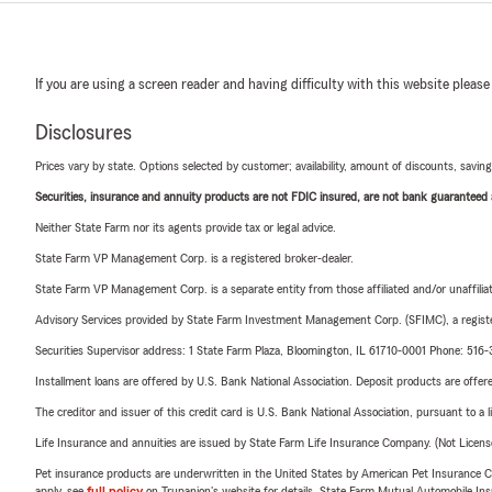
If you are using a screen reader and having difficulty with this website please
Disclosures
Prices vary by state. Options selected by customer; availability, amount of discounts, savings
Securities, insurance and annuity products are not FDIC insured, are not bank guaranteed an
Neither State Farm nor its agents provide tax or legal advice.
State Farm VP Management Corp. is a registered broker-dealer.
State Farm VP Management Corp. is a separate entity from those affiliated and/or unaffil
Advisory Services provided by State Farm Investment Management Corp. (SFIMC), a registe
Securities Supervisor address: 1 State Farm Plaza, Bloomington, IL 61710-0001 Phone: 51
Installment loans are offered by U.S. Bank National Association. Deposit products are off
The creditor and issuer of this credit card is U.S. Bank National Association, pursuant to a 
Life Insurance and annuities are issued by State Farm Life Insurance Company. (Not Licen
Pet insurance products are underwritten in the United States by American Pet Insuranc
apply, see
full policy
on Trupanion's website for details. State Farm Mutual Automobile Insura