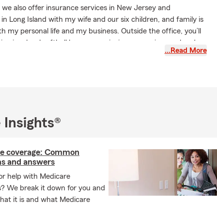
 we also offer insurance services in New Jersey and
e in Long Island with my wife and our six children, and family is
th my personal life and my business. Outside the office, you’ll
ing in a local softball league or enjoying a camping weekend.
…Read More
sion is giving back to the community we serve. From providing
urance, Home Insurance, Life Insurance, and Business
nsoring events and sports leagues, mentoring, and
mmunity involvement is one of my greatest commitments.We
should feel personal, supportive, and easy to understand. Our
sting relationships by treating every customer with care,
 Insights®
ntion—whether you’re protecting your family, your home, or
you’re in Queens, The Bronx, Manhattan, Brooklyn, or nearby
he opportunity to connect and help you find coverage that
e coverage: Common
ds.
ns and answers
equipo capacitados profesionalmente de Jim VonEiff State
or help with Medicare
 aquí para servir para todas sus necesidades financieras y de
s? We break it down for you and
 con un excelente departamento de atención de siniestros, y
hat it is and what Medicare
tá abierta 6 días a la semana. Nuestra misión es brindar una