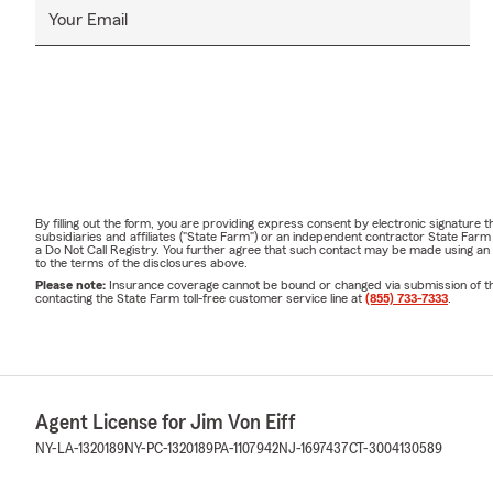
Your Email
By filling out the form, you are providing express consent by electronic signatur
subsidiaries and affiliates ("State Farm") or an independent contractor State Fa
a Do Not Call Registry. You further agree that such contact may be made using an
to the terms of the disclosures above.
Please note:
Insurance coverage cannot be bound or changed via submission of this 
contacting the State Farm toll-free customer service line at
(855) 733-7333
.
Agent License for Jim Von Eiff
NY-LA-1320189
NY-PC-1320189
PA-1107942
NJ-1697437
CT-3004130589