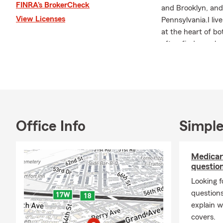
FINRA’s BrokerCheck
and Brooklyn, and
View Licenses
Pennsylvania.I liv
at the heart of bo
often find me play
Above all, my pas
reliable Auto Ins
Insurance, to spo
volunteering, co
believe insurance 
goal is to build la
Office Info
Simple
respect, and atte
your business.If 
areas, we’d love t
Medicar
truly fits your nee
questio
Los miembros del 
Looking f
Farm Agency están
question
seguros. Contamos
explain w
nuestra oficina es
covers.