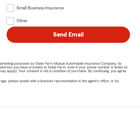
Small Business Insurance
Other
Send Email
or marketing purposes by State Farm Mutual Automobile Insurance Company, its
address you have provided to State Farm, even if your phone number is listed on
y apply). Your consent is not a condition of purchase. By continuing, you agree
ge, please speak with a licensed representative in the agent's office, or by