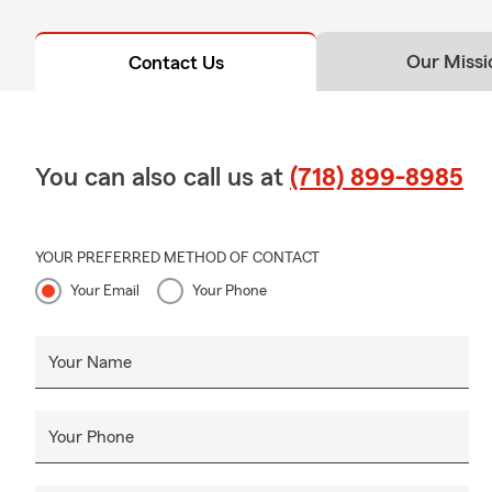
heart of Riverdale 
Free Quotes on C
Our Missi
Contact Us
Insurance, Home I
Business Insuranc
Owners and Work
Providing Commerc
You can also call us at
(718) 899-8985
Manhattan, Brook
YOUR PREFERRED METHOD OF CONTACT
Your Email
Your Phone
Your Name
Your Phone