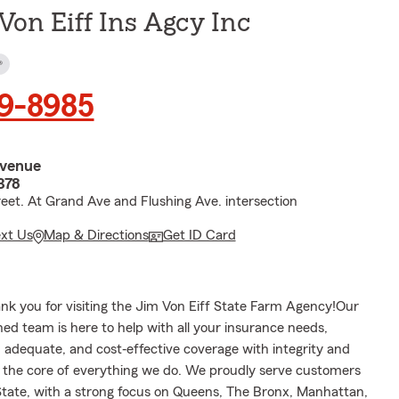
Von Eiff Ins Agcy Inc
®
99-8985
Avenue
378
reet. At Grand Ave and Flushing Ave. intersection
ext Us
Map & Directions
Get ID Card
k you for visiting the Jim Von Eiff State Farm Agency!Our
ined team is here to help with all your insurance needs,
 adequate, and cost‐effective coverage with integrity and
t the core of everything we do. We proudly serve customers
tate, with a strong focus on Queens, The Bronx, Manhattan,