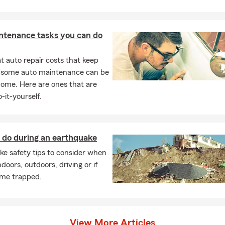
adecuada y rentable a todos nuestros clientes en el estado de
sforzamos por brindar a todos con un servicio excepcional
d y el profesionalismo son la máxima prioridad. En mi tiempo
ntenance tasks you can do
 la tele y soy muy activa. Vivo en Long Island con mi esposa y 6
e semana participo en una liga de softbol y me encanta ir de
 auto repair costs that keep
ncima de todo, mi misión de vida es ayudar a mi comunidad.
, some auto maintenance can be
guros de primer nivel para el servicio comunitario, patrocinar
home. Here are ones that are
portivas, y la tutoría, el voluntariado es una de mis mayores
-it-yourself.
s hoy para obtener una cotización de seguro o visite nuestro
antaría ayudar a ahorrar ¡tu dinero! Servimos a Queens,
y Brooklyn y ahora ofrecemos servicios en Nueva Jersey para
ades de seguro.
 do during an earthquake
szkoleni członkowie zespołu agencji Jim VonEiff State Farm są
e safety tips to consider when
 dla wszystkich Twoich potrzeb ubezpieczeniowych i
ndoors, outdoors, driving or if
damy doskonały dział obsługi reklamacji, a nasze biuro jest
me trapped.
ygodniu. Naszą misją jest zapewnienie szybkiego,
efektywnego kosztowo ubezpieczenia wszystkim naszym
e Nowy Jork. Staramy się zapewnić każdemu z wyjątkową
View More Articles