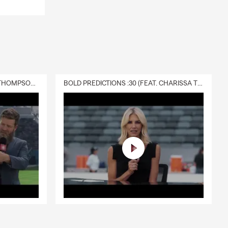
DELIVERY :30 (FEAT. CHARISSA THOMPSON & RYAN FITZPATRICK)
BOLD PREDICTIONS :30 (FEAT. CHARISSA THOMPSON)