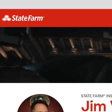
STATE FARM® I
Jim 