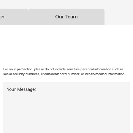
for your convenience. Visit us online or call in at any time.
ar Insurance and Home Insurance 24/7 Offering Auto
on
Our Team
nsurance, Life Insurance Helping Queens business's with
e Offering Renter's Insurance and Condo Insurance Business
ers Comp Insurance.
ial Auto Insurance in New York. Servicing Queens, Bronx,
lyn
For your protection, please do not include sensitive personal information such as
social security numbers, credit/debit card number, or health/medical information.
Your Message: