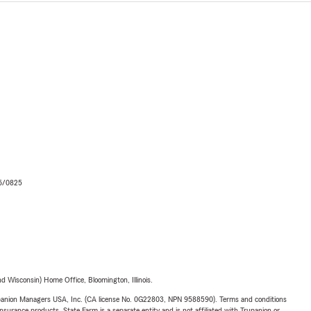
06/0825
 Wisconsin) Home Office, Bloomington, Illinois.
upanion Managers USA, Inc. (CA license No. 0G22803, NPN 9588590). Terms and conditions
insurance products. State Farm is a separate entity and is not affiliated with Trupanion or