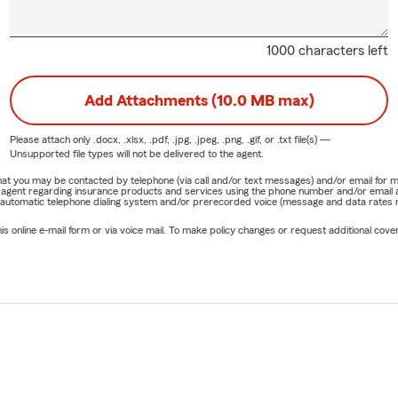
1000 characters left
Add Attachments (10.0 MB max)
Please attach only
.docx, .xlsx, .pdf, .jpg, .jpeg, .png, .gif, or .txt
file(s) —
Unsupported file types will not be delivered to the agent.
e that you may be contacted by telephone (via call and/or text messages) and/or email f
rm agent regarding insurance products and services using the phone number and/or email 
 automatic telephone dialing system and/or prerecorded voice (message and data rates ma
online e-mail form or via voice mail. To make policy changes or request additional covera