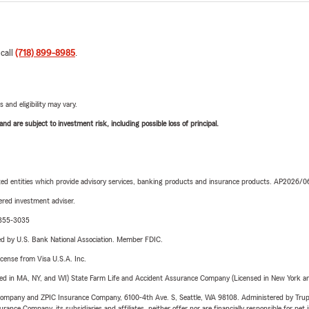
 call
(718) 899-8985
.
 and eligibility may vary.
d are subject to investment risk, including possible loss of principal.
iated entities which provide advisory services, banking products and insurance products. AP2026/
red investment adviser.
6-355-3035
ered by U.S. Bank National Association. Member FDIC.
license from Visa U.S.A. Inc.
sed in MA, NY, and WI) State Farm Life and Accident Assurance Company (Licensed in New York and
e Company and ZPIC Insurance Company, 6100-4th Ave. S, Seattle, WA 98108. Administered by Tr
nce Company, its subsidiaries and affiliates, neither offer nor are financially responsible for pet 