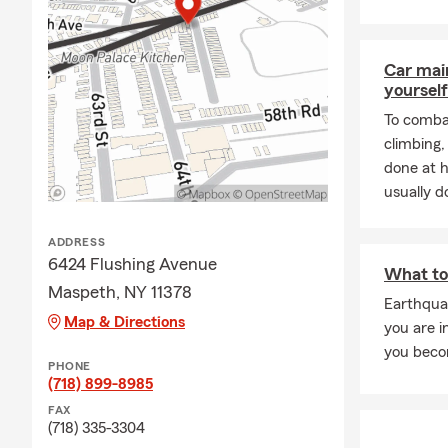
cobertura rápida, 
Nueva York. Nos e
donde la integrida
Car mai
libre me gusta ver
yourself
niños. Los fines d
To combat
campamento. Por e
climbing
De proporcionar se
done at 
eventos y ligas de
usually do
pasiones. Visíteno
sitio web. Nos enc
ADDRESS
Bronx, Manhattan 
6424 Flushing Avenue
todas sus necesid
What to
Maspeth, NY 11378
Profesjonalnie wy
Earthquak
Map & Directions
tutaj, aby służyć
you are i
finansowych. Posia
you beco
PHONE
otwarte 6 dni w t
(718) 899-8985
odpowiedniego i 
FAX
klientom w stani
(718) 335-3304