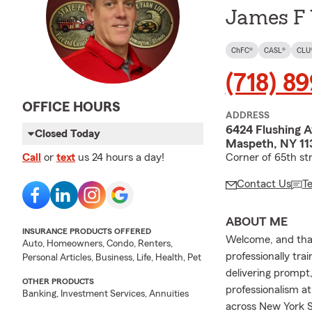
James F 
ChFC®
CASL®
CLU
(718) 8
OFFICE HOURS
ADDRESS
6424 Flushing 
Closed Today
Maspeth, NY 11
Call
or
text
us 24 hours a day!
Corner of 65th st
Contact Us
T
ABOUT ME
INSURANCE PRODUCTS OFFERED
Welcome, and than
Auto, Homeowners, Condo, Renters,
professionally tra
Personal Articles, Business, Life, Health, Pet
delivering prompt,
OTHER PRODUCTS
professionalism a
Banking, Investment Services, Annuities
across New York S